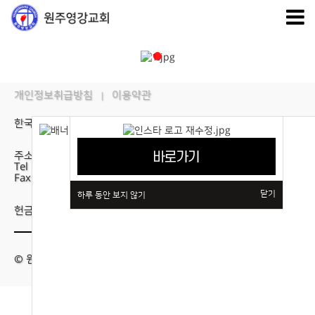
개인정보취급방침
이용약관
|
한국기독교장로회 원주영강교회
주소 : 강원도 원주시 행구로 215
Tel : 033-761-1120
Fax:033-735-0191
닫기
하루 동안 보지 않기
헌금계좌 : 농협 211-01-235757 영강교회
© 원주영강교회.All rights reserved. Designed by
스데반정보